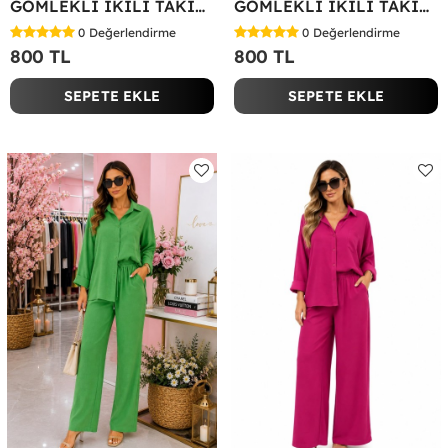
GÖMLEKLİ İKİLİ TAKIM Siyah
GÖMLEKLİ İKİLİ TAKIM Yağ Yeşili
0
Değerlendirme
0
Değerlendirme
800 TL
800 TL
SEPETE EKLE
SEPETE EKLE