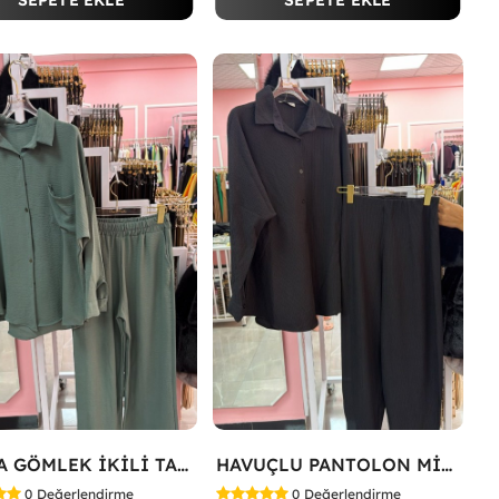
SEPETE EKLE
SEPETE EKLE
TARZA GÖMLEK İKİLİ TAKIM KOT KUMAŞ Yeşil
HAVUÇLU PANTOLON MİYASE TAKIM Siyah
0
Değerlendirme
0
Değerlendirme