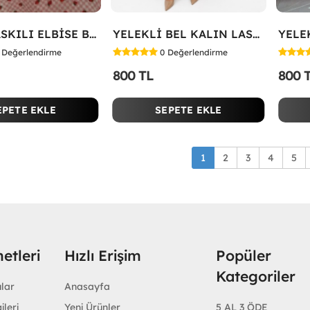
ÇİLEK BASKILI ELBİSE Bej
YELEKLİ BEL KALIN LASTİK İKİLİ TAKIM Bej
YELEK
Değerlendirme
0
Değerlendirme
800 TL
800 
EPETE EKLE
SEPETE EKLE
1
2
3
4
5
etleri
Hızlı Erişim
Popüler
Kategoriler
ular
Anasayfa
ileri
Yeni Ürünler
5 AL 3 ÖDE