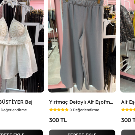
BÜSTİYER Bej
Yırtmaç Detaylı Alt Eşofman Altı Gri
Değerlendirme
0
Değerlendirme
300 TL
300 