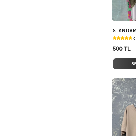
0
500 TL
S