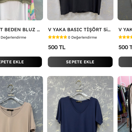
STANDART BEDEN BLUZ Yeşil
V YAKA BASIC TİŞÖRT Siyah
Değerlendirme
0
Değerlendirme
500 TL
500 
EPETE EKLE
SEPETE EKLE