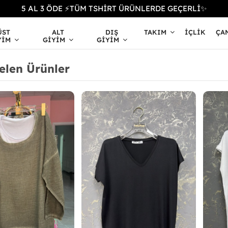
5 AL 3 ÖDE ⚡TÜM TSHİRT ÜRÜNLERDE GEÇERLİ✨
ÜST
ALT
DIŞ
TAKIM
İÇLIK
ÇA
YIM
GIYIM
GIYIM
elen Ürünler