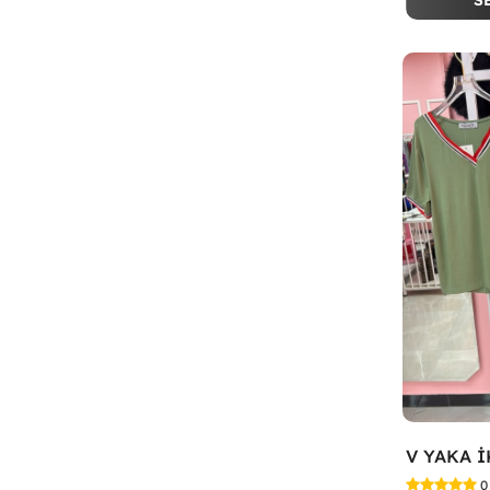
S
V YAKA İ
0