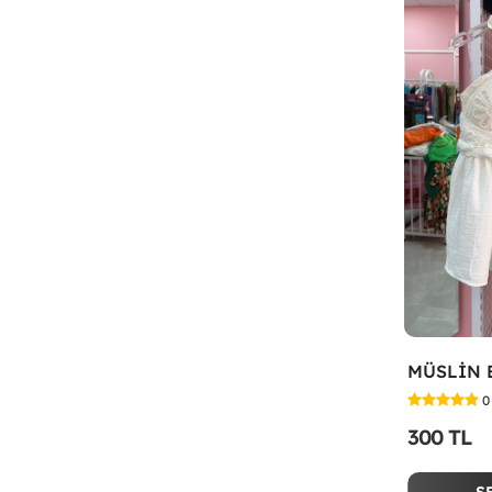
MÜSLİN 
0
300 TL