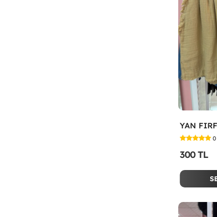
YAN FIRF
0
300 TL
S