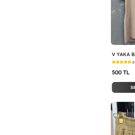
V YAKA B
0
500 TL
S