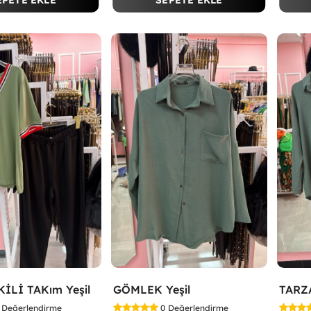
EPETE EKLE
SEPETE EKLE
KİLİ TAKım Yeşil
GÖMLEK Yeşil
Değerlendirme
0
Değerlendirme