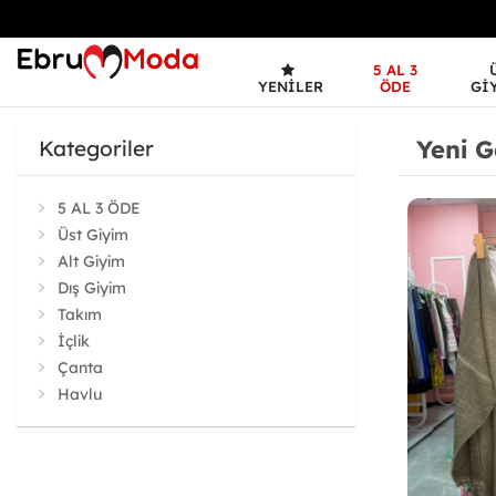
5 AL 3
YENILER
ÖDE
GI
Yeni G
Kategoriler
5 AL 3 ÖDE
Üst Giyim
Alt Giyim
Dış Giyim
Takım
İçlik
Çanta
Havlu